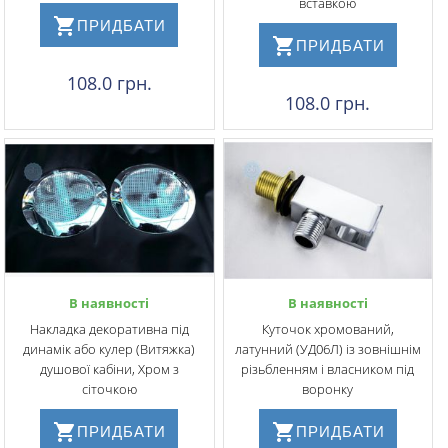
вставкою
ПРИДБАТИ
ПРИДБАТИ
108.0 грн.
108.0 грн.
В наявності
В наявності
Накладка декоративна під
Куточок хромований,
динамік або кулер (Витяжка)
латунний (УД06Л) із зовнішнім
душової кабіни, Хром з
різьбленням і власником під
сіточкою
воронку
ПРИДБАТИ
ПРИДБАТИ