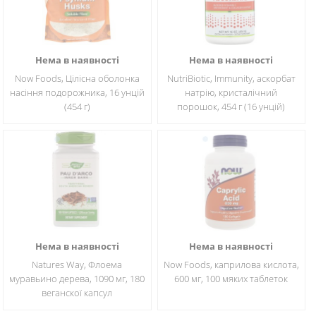
Нема в наявності
Нема в наявності
Now Foods, Цілісна оболонка
NutriBiotic, Immunity, аскорбат
насіння подорожника, 16 унцій
натрію, кристалічний
(454 г)
порошок, 454 г (16 унцій)
Нема в наявності
Нема в наявності
Natures Way, Флоема
Now Foods, каприлова кислота,
муравьино дерева, 1090 мг, 180
600 мг, 100 мяких таблеток
веганскої капсул