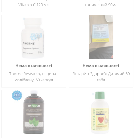
Vitamin C 120 мл
топический 90мл
Нема в наявності
Нема в наявності
Thorne Research, гліцинат
ЯнтарИн-Здоров'я Дитячий 60
молібдену, 60 капсул
табл