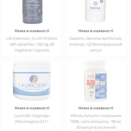
Нема в наявності
Нема в наявності
Life Extension, 5-LOX Inhibitor
Dadamo, Genoma Nutritionals,
with ApresFlex, 100 mg, 60
Інтрінза, 120 Вегетаріанський
Vegetarian Capsules
капсул
Нема в наявності
Нема в наявності
Lauricidin Лаурісідін
Allimax, Капсули з порошком
(Монолаурін) 227 г
100% -ного аллицина, 180 мг,
30 капсул в рослинній