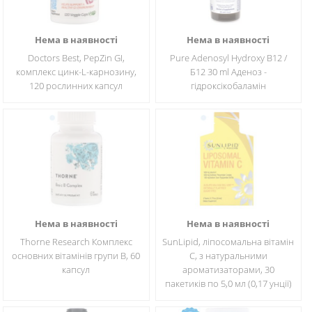
Нема в наявності
Нема в наявності
Doctors Best, PepZin GI,
Pure Adenosyl Hydroxy B12 /
комплекс цинк-L-карнозину,
Б12 30 ml Аденоз -
120 рослинних капсул
гідроксікобаламін
Нема в наявності
Нема в наявності
Thorne Research Комплекс
SunLipid, ліпосомальна вітамін
основних вітамінів групи B, 60
C, з натуральними
капсул
ароматизаторами, 30
пакетиків по 5,0 мл (0,17 унції)