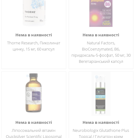
Нема в наявності
Нема в наявності
Thorne Research, Пиколинат
Natural Factors,
цинку, 15 мг, 60 капсул
BioCoenzymated, B6,
піридоксаль-5-фосфат, 50 мг, 30
Вегетаріанський капсул
Нема в наявності
Нема в наявності
Ліпосомальний вітамін
Neurobiologix Glutathione Plus
Quicksilver Scientific Liposomal
Topical / Глутатіон крем