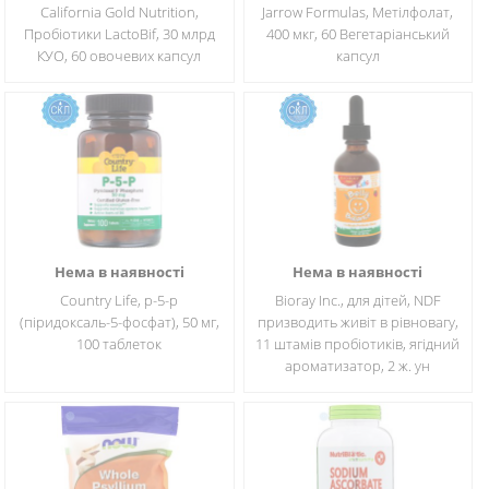
California Gold Nutrition,
Jarrow Formulas, Метілфолат,
Пробіотики LactoBif, 30 млрд
400 мкг, 60 Вегетаріанський
КУО, 60 овочевих капсул
капсул
Нема в наявності
Нема в наявності
Country Life, p-5-p
Bioray Inc., для дітей, NDF
(піридоксаль-5-фосфат), 50 мг,
призводить живіт в рівновагу,
100 таблеток
11 штамів пробіотиків, ягідний
ароматизатор, 2 ж. ун