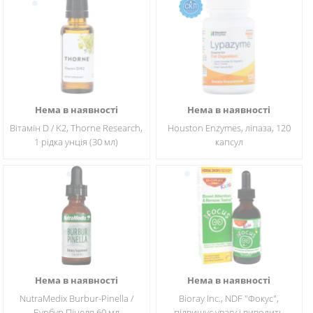
Нема в наявності
Нема в наявності
Вітамін D / K2, Thorne Research,
Houston Enzymes, ліпаза, 120
1 рідка унція (30 мл)
капсул
Нема в наявності
Нема в наявності
NutraMedix Burbur-Pinella /
Bioray Inc., NDF "Фокус",
Бурбур Пінеля 60 мл
підвищує увагу і виводить