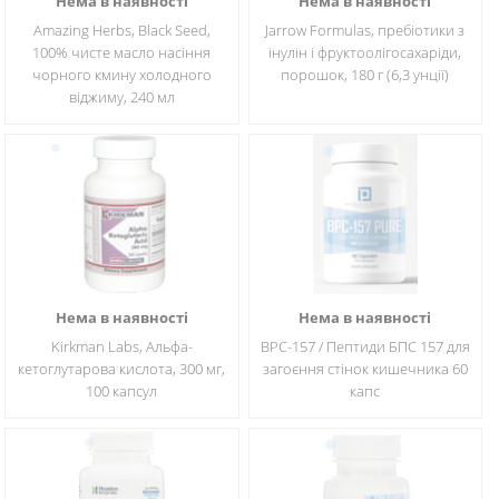
Нема в наявності
Нема в наявності
Amazing Herbs, Black Seed,
Jarrow Formulas, пребіотики з
100% чисте масло насіння
інулін і фруктоолігосахаріди,
чорного кмину холодного
порошок, 180 г (6,3 унції)
віджиму, 240 мл
Нема в наявності
Нема в наявності
Kirkman Labs, Альфа-
BPC-157 / Пептиди БПС 157 для
кетоглутарова кислота, 300 мг,
загоєння стінок кишечника 60
100 капсул
капс