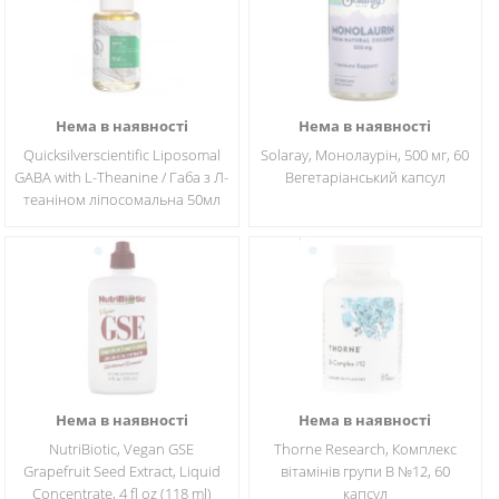
Нема в наявності
Нема в наявності
Quicksilverscientific Liposomal
Solaray, Монолаурін, 500 мг, 60
GABA with L-Theanine / Габа з Л-
Вегетаріанський капсул
теаніном ліпосомальна 50мл
Нема в наявності
Нема в наявності
NutriBiotic, Vegan GSE
Thorne Research, Комплекс
Grapefruit Seed Extract, Liquid
вітамінів групи B №12, 60
Concentrate, 4 fl oz (118 ml)
капсул