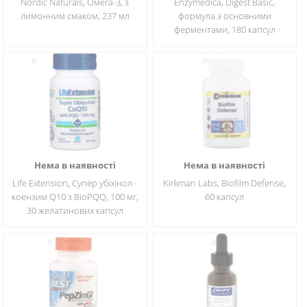
Nordic Naturals, Омега-3, з
Enzymedica, Digest Basic,
лимонним смаком, 237 мл
формула з основними
ферментами, 180 капсул
Нема в наявності
Нема в наявності
Life Extension, Супер убіхінол -
Kirkman Labs, Biofilm Defense,
коензим Q10 з BioPQQ, 100 мг,
60 капсул
30 желатинових капсул