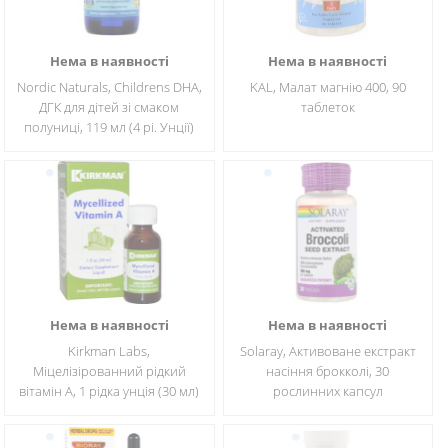
Нема в наявності
Нема в наявності
Nordic Naturals, Childrens DHA,
KAL, Малат магнію 400, 90
ДГК для дітей зі смаком
таблеток
полуниці, 119 мл (4 рі. Унції)
Нема в наявності
Нема в наявності
Kirkman Labs,
Solaray, Активоване екстракт
Міцелізірованний рідкий
насіння брокколі, 30
вітамін A, 1 рідка унція (30 мл)
рослинних капсул