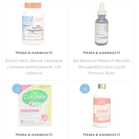
Нема в наявності
Нема в наявності
Doctors Best, Магній з високим
Bio-Botanical Research Biocidin
ступенем всмоктування, 120
(Біоцідін)(Біосідін) Liquid
таблеток
Formula 30 мл
Нема в наявності
Нема в наявності