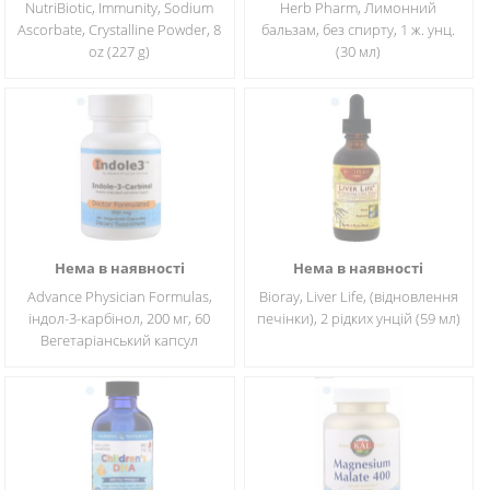
NutriBiotic, Immunity, Sodium
Herb Pharm, Лимонний
Ascorbate, Crystalline Powder, 8
бальзам, без спирту, 1 ж. унц.
oz (227 g)
(30 мл)
Нема в наявності
Нема в наявності
Advance Physician Formulas,
Bioray, Liver Life, (відновлення
індол-3-карбінол, 200 мг, 60
печінки), 2 рідких унцій (59 мл)
Вегетаріанський капсул