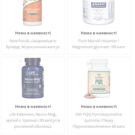
Нема в наявності
Нема в наявності
Now Foods, сахароміцети
Pure Магній гліцинат /
буларді, 60 рослинних капсул
Magnesium glycinate 180 капс
Нема в наявності
Нема в наявності
Life Extension, Neuro-Mag,
DW PQQ Pyrroloquinoline
магній L-треонат, 90 капсул в
quinone / Пікуку
рослинній оболонці
Пірролохінолінхінон 60 капс