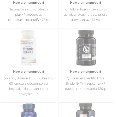
Нема в наявності
Нема в наявності
Natures Way, Chlorofresh,
ChildLife, Рідкий кальцій з
рідкий хлорофіл,
магнієм, смак натурального
неароматизований, 473 мл
апельсина, 474 мл
Нема в наявності
Нема в наявності
Solaray, Вітамін D3 + K2, без сої,
Quicksilverscientific Ultra
60 капсул з оболонкою з
Binder® / Універсальний
інгредієнтів рослинного
виведення токсинів 120гр
походження